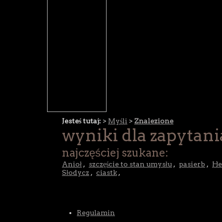
Jesteś tutaj:
>
Myśli
>
Znalezione
wyniki dla zapytani
najczęściej szukane:
Anioł
,
szczęście to stan umysłu
,
pasierb
,
He
Słodycz
,
ciastk
,
Regulamin