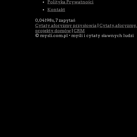
Polityka Prywatności
Kontakt
0,04198s,
7 zapytań
Cytaty aforyzmy przysłowia
|
Cytaty, aforyzmy,
projekty domów
|
CRM
© mysli.com.pl • myśli i cytaty sławnych ludzi