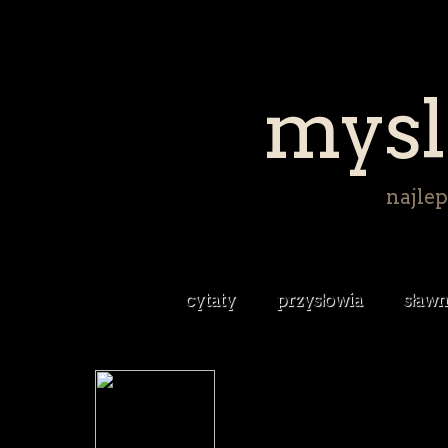
mysl
najlep
cytaty
przysłowia
sławn