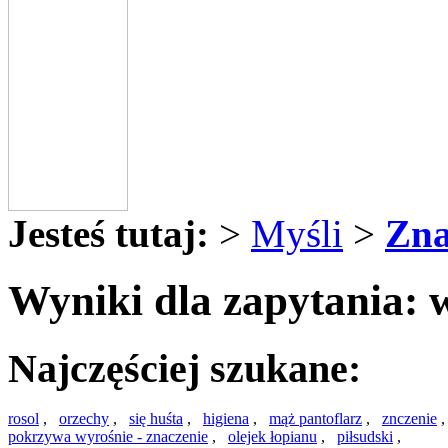
Jesteś tutaj:
>
Myśli
>
Zna
Wyniki dla zapytania: 
Najczęściej szukane:
rosol
,
orzechy
,
się huśta
,
higiena
,
mąż pantoflarz
,
znczenie
pokrzywa wyrośnie - znaczenie
,
olejek łopianu
,
piłsudski
,