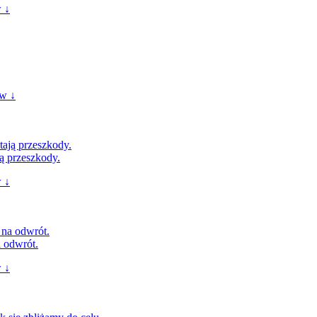
 ↓
w ↓
ą przeszkody.
 ↓
a odwrót.
 ↓