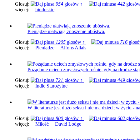
Głosuj:
954
głosów ↑
442
głosów
więcej:
hinduskie
Pieniądze ułatwiają znoszenie ubóstwa.
Głosuj:
1205
głosów ↑
716
głosó
więcej:
Pieniądze
Alfons Allais
Pożądanie uciech zmysłowych rośnie, gdy na drodze staj
Głosuj:
721
głosów ↑
449
głosów
więcej:
Indie Starożytne
W literaturze jest dużo seksu i nie ma dzieci; w życiu - n
Głosuj:
800
głosów ↑
602
głosów
więcej:
Miłość
David Lodge