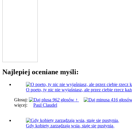
Najlepiej oceniane myśli:
O poeto, ty nic nie wyjaśniasz, ale przez ciebie rzecz każ
Głosuj:
962
głosów ↑
416
głosów
więcej:
Paul Claudel
Gdy kobiety zarządzają wsią, staje się pustynią.