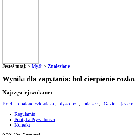
Jesteś tutaj:
>
Myśli
>
Znalezione
Wyniki dla zapytania: ból cierpienie rozko
Najczęściej szukane:
Brud
,
obalono człowieka
,
dyskobol
,
miejsce
,
Gdzie
,
jestem
Regulamin
Polityka Prywatności
Kontakt