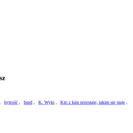
sz
,
hytrość
,
burd
,
K. Wyki
,
Kto z kim przestaje, takim się staje
,