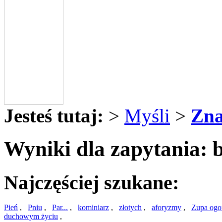
Jesteś tutaj:
>
Myśli
>
Zna
Wyniki dla zapytania: 
Najczęściej szukane:
Pień
,
Pniu
,
Par...
,
kominiarz
,
złotych
,
aforyzmy
,
Zupa og
duchowym życiu
,