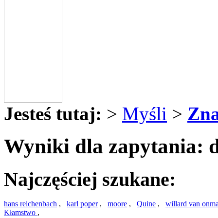
Jesteś tutaj:
>
Myśli
>
Zna
Wyniki dla zapytania: 
Najczęściej szukane:
hans reichenbach
,
karl poper
,
moore
,
Quine
,
willard van onm
Kłamstwo
,