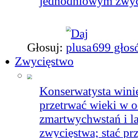
jednodniowym zwycię
Głosuj:
699 głos
Zwycięstwo
Konserwatysta winie
przetrwać wieki w 
zmartwychwstań i la
zwycięstwa; stać pr