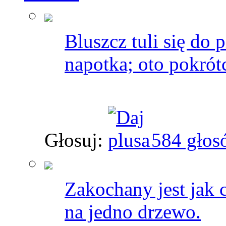
Bluszcz tuli się do 
napotka; oto pokrótc
Głosuj:
584 głos
Zakochany jest jak c
na jedno drzewo.