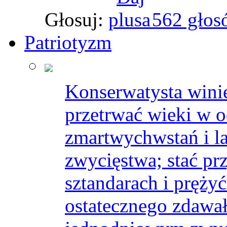
Głosuj:
562 głos
Patriotyzm
Konserwatysta winie
przetrwać wieki w 
zmartwychwstań i la
zwycięstwa; stać pr
sztandarach i pręży
ostatecznego zdawa