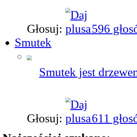
Głosuj:
596 głos
Smutek
Smutek jest drzewem
Głosuj:
611 głos