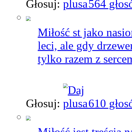
Głosuj:
564 głos
Miłość st jako nasi
leci, ale gdy drzew
tylko razem z serc
Głosuj:
610 głos
Miłość jest treścią na