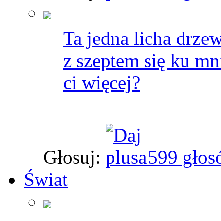
Ta jedna licha drzew
z szeptem się ku mni
ci więcej?
Głosuj:
599 głos
Świat