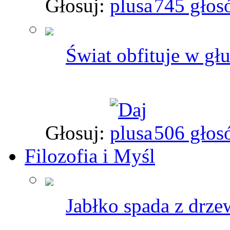
Głosuj:
745 głos
Świat obfituje w gł
Głosuj:
506 głos
Filozofia i Myśl
Jabłko spada z drzew