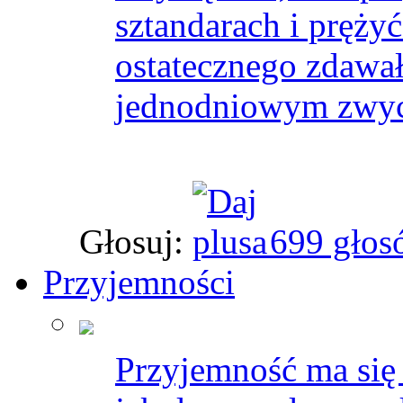
sztandarach i pręży
ostatecznego zdawa
jednodniowym zwycię
Głosuj:
699 głos
Przyjemności
Przyjemność ma się 