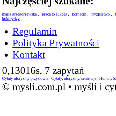
Najczęściej szukane:
maria grzegorzewska
,
praca to sukces
,
kornacki
,
fryzjerstwo
,
kukurydzy
,
Regulamin
Polityka Prywatności
Kontakt
0,13016s,
7 zapytań
Cytaty aforyzmy przysłowia
|
Cytaty, aforyzmy, sentencje
|
Humor: S
© mysli.com.pl • myśli i cy