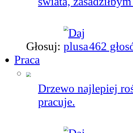
świata, zasadziłbym
Głosuj:
462 głos
Praca
Drzewo najlepiej ro
pracuje.