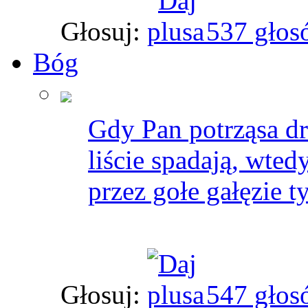
Głosuj:
537 głos
Bóg
Gdy Pan potrząsa dr
liście spadają, wted
przez gołe gałęzie t
Głosuj:
547 głos