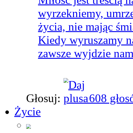
wyrzekniemy, umrz
życia, nie mając śm
Kiedy wyruszamy na
zawsze wyjdzie nam
Głosuj:
608 głos
Życie