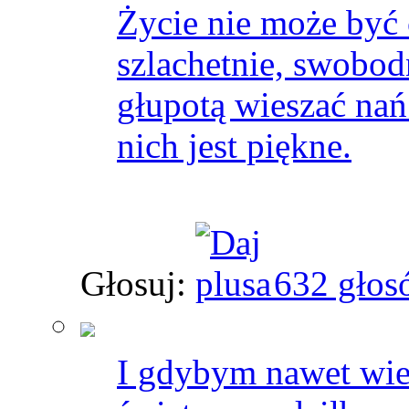
Życie nie może być 
szlachetnie, swobod
głupotą wieszać nań
nich jest piękne.
Głosuj:
632 głos
I gdybym nawet wied