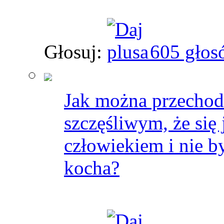
Głosuj:
605 głos
Jak można przechodz
szczęśliwym, że się
człowiekiem i nie b
kocha?