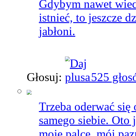
Gdybym nawet wiedzi
istnieć, to jeszcze 
jabłoni.
Głosuj:
525 głos
Trzeba oderwać się
samego siebie. Oto 
moje palce, mój paz