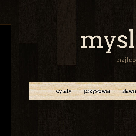
mysl
najlep
cytaty
przysłowia
sławn