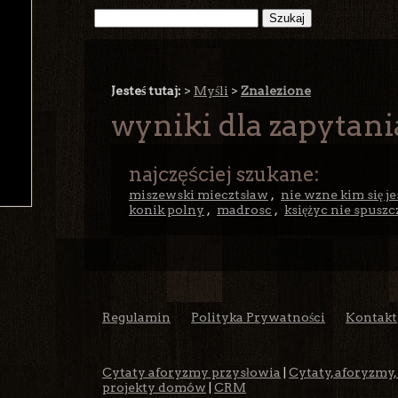
Jesteś tutaj:
>
Myśli
>
Znalezione
wyniki dla zapytani
najczęściej szukane:
miszewski miecztsław
,
nie wzne kim się je
konik polny
,
madrosc
,
księżyc nie spusz
Regulamin
Polityka Prywatności
Kontakt
Cytaty aforyzmy przysłowia
|
Cytaty, aforyzmy,
projekty domów
|
CRM