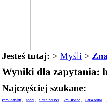
Jesteś tutaj:
>
Myśli
>
Zna
Wyniki dla zapytania: 
Najczęściej szukane:
karol darwin
,
nobel
,
alfred no0bel
,
król słońce
,
Carla bruni
,