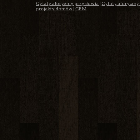
Cytaty aforyzmy przysłowia
|
Cytaty, aforyzmy,
projekty domów
|
CRM