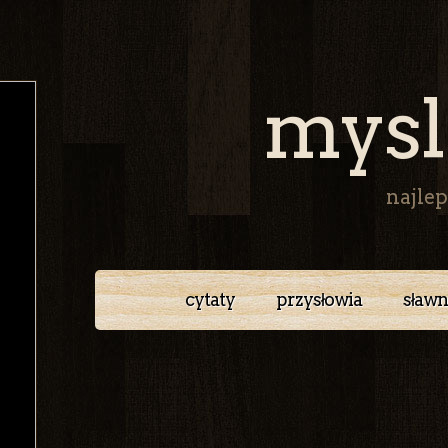
mysl
najlep
cytaty
przysłowia
sławn