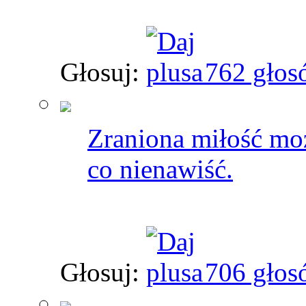
Głosuj:
762 głos
Zraniona miłość mo
co nienawiść.
Głosuj:
706 głos