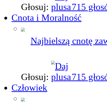
Głosuj:
715 głos
Cnota i Moralność
Najbielszą cnotę zaw
Głosuj:
715 głos
Człowiek