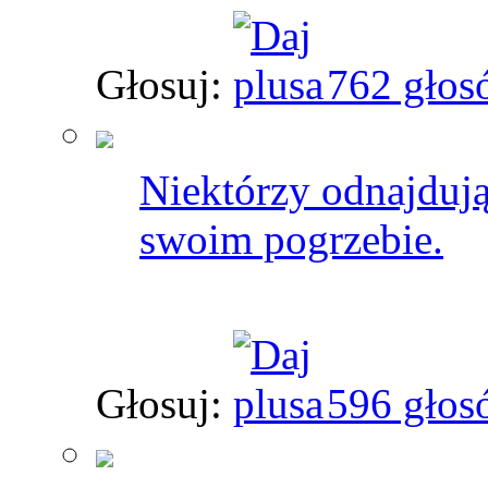
Głosuj:
762 głos
Niektórzy odnajdują
swoim pogrzebie.
Głosuj:
596 głos