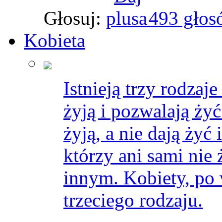
Głosuj:
493 głos
Kobieta
Istnieją trzy rodzaj
żyją i pozwalają żyć
żyją, a nie dają żyć
którzy ani sami nie 
innym. Kobiety, po 
trzeciego rodzaju.