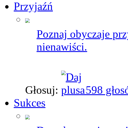
Przyjaźń
Poznaj obyczaje przy
nienawiści.
Głosuj:
598 głos
Sukces