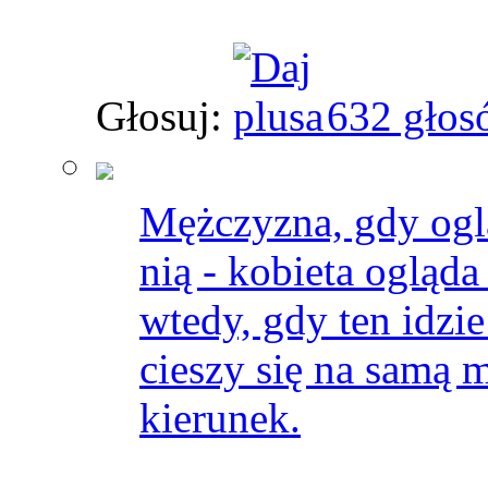
Głosuj:
632 głos
Mężczyzna, gdy ogląd
nią - kobieta ogląda
wtedy, gdy ten idzi
cieszy się na samą m
kierunek.