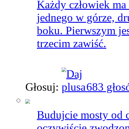
Każdy człowiek ma
jednego w górze, dr
boku. Pierwszym jest
trzecim zawiść.
Głosuj:
683 głos
Budujcie mosty od 
oczywiście zwodzon