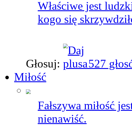
Właściwe jest ludzki
kogo się skrzywdził
Głosuj:
527 głos
Miłość
Fałszywa miłość jes
nienawiść.