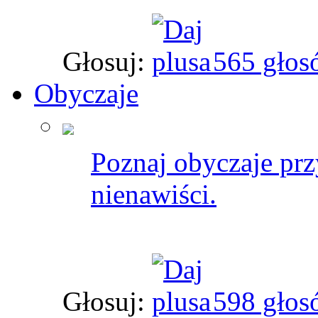
Głosuj:
565 głos
Obyczaje
Poznaj obyczaje przy
nienawiści.
Głosuj:
598 głos