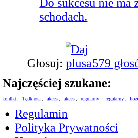
Do sukcesu nie ma ż
schodach.
Głosuj:
579 głos
Najczęściej szukane:
konlikt
,
Tędknota
,
akces
,
akces
,
regularny
,
regularny
,
boż
Regulamin
Polityka Prywatności