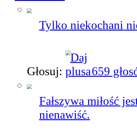
Tylko niekochani n
Głosuj:
659 głos
Fałszywa miłość jes
nienawiść.