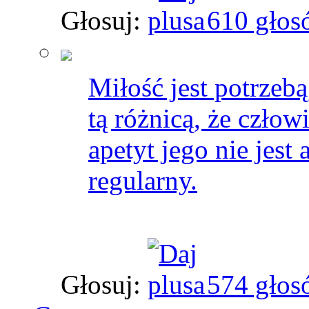
Głosuj:
610 głos
Miłość jest potrzeb
tą różnicą, że człowi
apetyt jego nie jest 
regularny.
Głosuj:
574 głos