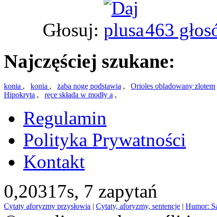
Głosuj:
463 głos
Najczęściej szukane:
konia
,
konia
,
żaba nogę podstawia
,
Orioles obladowany zlotem
Hipokryta
,
ręce składa w modły a
,
Regulamin
Polityka Prywatności
Kontakt
0,20317s,
7 zapytań
Cytaty aforyzmy przysłowia
|
Cytaty, aforyzmy, sentencje
|
Humor: S