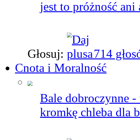
jest to próżność ani
Głosuj:
714 głos
Cnota i Moralność
Bale dobroczynne - t
kromkę chleba dla 