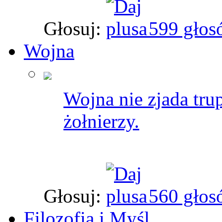
Głosuj:
599 głos
Wojna
Wojna nie zjada tru
żołnierzy.
Głosuj:
560 głos
Filozofia i Myśl