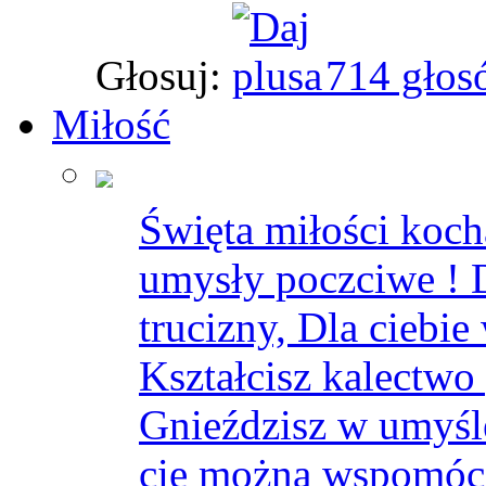
Głosuj:
714 głos
Miłość
Święta miłości koch
umysły poczciwe ! D
trucizny, Dla ciebie
Kształcisz kalectwo
Gnieździsz w umyśl
cię można wspomóc, 