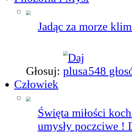
Jadąc za morze klim
Głosuj:
548 głos
Człowiek
Święta miłości koch
umysły poczciwe ! D