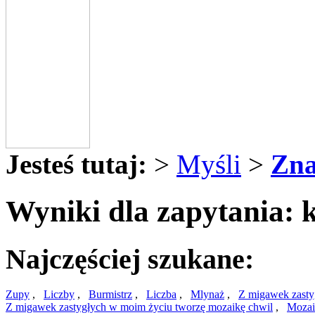
Jesteś tutaj:
>
Myśli
>
Zna
Wyniki dla zapytania: k
Najczęściej szukane:
Zupy
,
Liczby
,
Burmistrz
,
Liczba
,
Mlynaż
,
Z migawek zastyg
Z migawek zastygłych w moim życiu tworzę mozaikę chwil
,
Moza