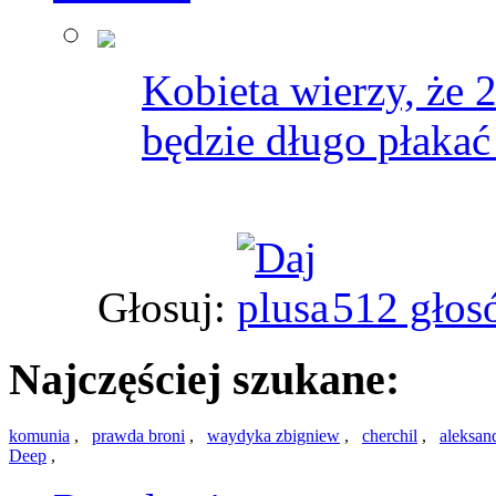
Kobieta wierzy, że 2 
będzie długo płakać 
Głosuj:
512 głos
Najczęściej szukane:
komunia
,
prawda broni
,
waydyka zbigniew
,
cherchil
,
aleksan
Deep
,