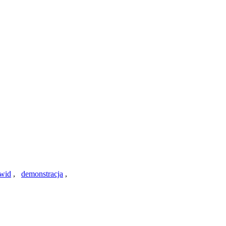
wid
,
demonstracja
,