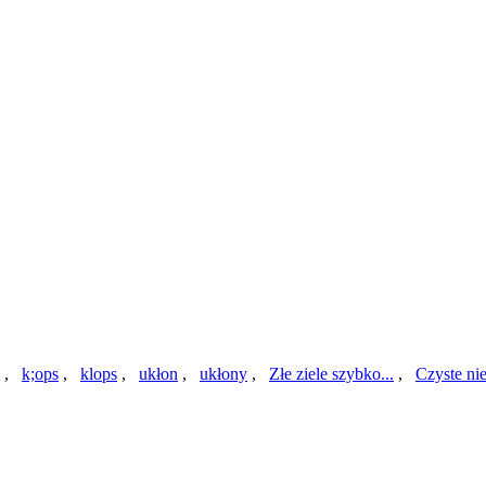
,
k;ops
,
klops
,
ukłon
,
ukłony
,
Złe ziele szybko...
,
Czyste ni