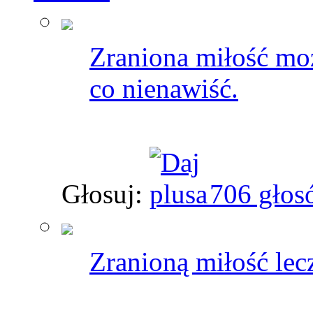
Zraniona miłość mo
co nienawiść.
Głosuj:
706 głos
Zranioną miłość lec