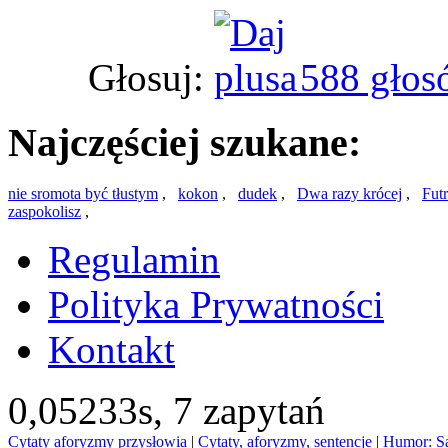
Głosuj:
588 głos
Najczęściej szukane:
nie sromota być tłustym
,
kokon
,
dudek
,
Dwa razy krócej
,
Fut
zaspokolisz
,
Regulamin
Polityka Prywatności
Kontakt
0,05233s,
7 zapytań
Cytaty aforyzmy przysłowia
|
Cytaty, aforyzmy, sentencje
|
Humor: S