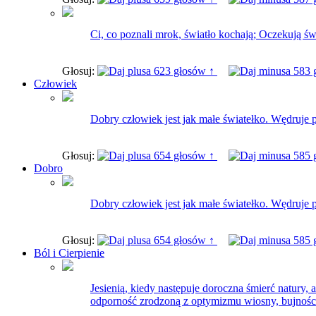
Ci, co poznali mrok, światło kochają; Oczekują świ
Głosuj:
623 głosów ↑
583 
Człowiek
Dobry człowiek jest jak małe światełko. Wędruje 
Głosuj:
654 głosów ↑
585 
Dobro
Dobry człowiek jest jak małe światełko. Wędruje 
Głosuj:
654 głosów ↑
585 
Ból i Cierpienie
Jesienią, kiedy następuje doroczna śmierć natury, a
odporność zrodzoną z optymizmu wiosny, bujności 