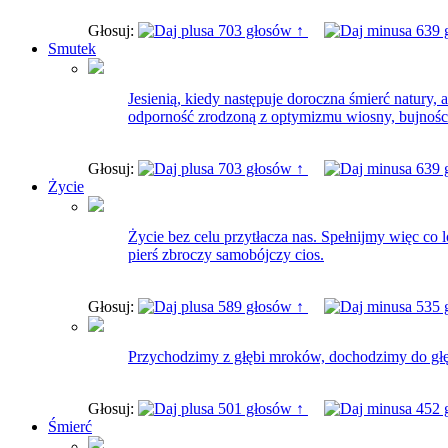
Głosuj:
703 głosów ↑
639 
Smutek
Jesienią, kiedy następuje doroczna śmierć natury, a
odporność zrodzoną z optymizmu wiosny, bujności 
Głosuj:
703 głosów ↑
639 
Życie
Życie bez celu przytłacza nas. Spełnijmy więc co
pierś zbroczy samobójczy cios.
Głosuj:
589 głosów ↑
535 
Przychodzimy z głębi mroków, dochodzimy do głęb
Głosuj:
501 głosów ↑
452 
Śmierć