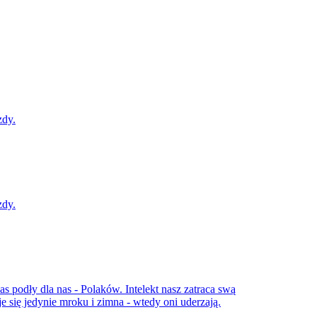
zdy.
zdy.
zas podły dla nas - Polaków. Intelekt nasz zatraca swą
 się jedynie mroku i zimna - wtedy oni uderzają.