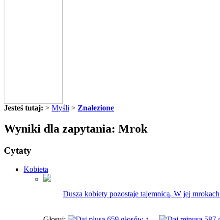
Jesteś tutaj:
>
Myśli
>
Znalezione
Wyniki dla zapytania: Mrok
Cytaty
Kobieta
Dusza kobiety pozostaje tajemnicą. W jej mrokach 
Głosuj:
659 głosów ↑
587 