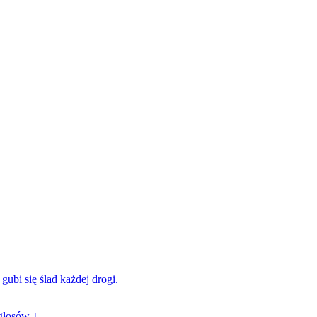
gubi się ślad każdej drogi.
głosów ↓