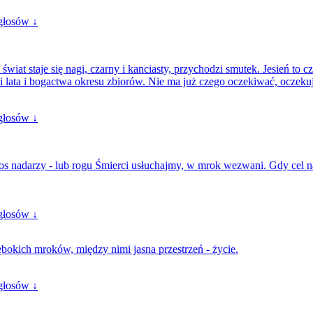
głosów ↓
 świat staje się nagi, czarny i kanciasty, przychodzi smutek. Jesień to c
lata i bogactwa okresu zbiorów. Nie ma już czego oczekiwać, oczekuje
głosów ↓
 los nadarzy - lub rogu Śmierci usłuchajmy, w mrok wezwani. Gdy cel 
głosów ↓
okich mroków, między nimi jasna przestrzeń - życie.
głosów ↓