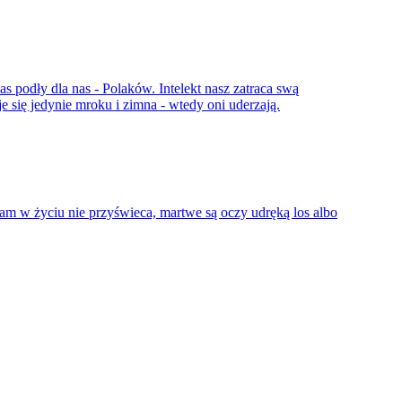
zas podły dla nas - Polaków. Intelekt nasz zatraca swą
 się jedynie mroku i zimna - wtedy oni uderzają.
nam w życiu nie przyświeca, martwe są oczy udręką los albo