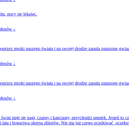
tu, nocy się lękając.
głosów ↓
poprzez mroki naszego świata i na swojej drodze zapala zgaszone gwia
głosów ↓
poprzez mroki naszego świata i na swojej drodze zapala zgaszone gwia
głosów ↓
 świat staje się nagi, czarny i kanciasty, przychodzi smutek. Jesień to c
lata i bogactwa okresu zbiorów. Nie ma już czego oczekiwać, oczekuje