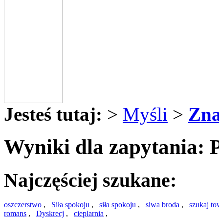
Jesteś tutaj:
>
Myśli
>
Zna
Wyniki dla zapytania: 
Najczęściej szukane:
oszczerstwo
,
Siła spokoju
,
siła spokoju
,
siwa broda
,
szukaj t
romans
,
Dyskrecj
,
cieplarnia
,