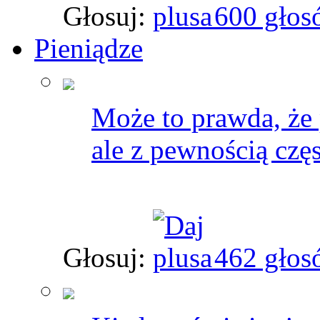
Głosuj:
600 głos
Pieniądze
Może to prawda, że p
ale z pewnością częs
Głosuj:
462 głos