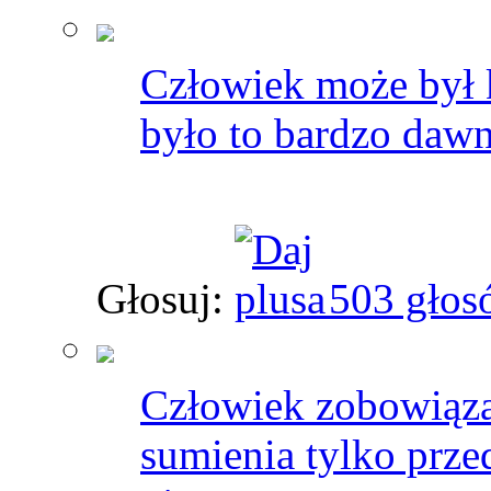
Człowiek może był k
było to bardzo daw
Głosuj:
503 głos
Człowiek zobowiąza
sumienia tylko prz