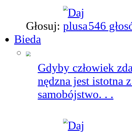
Głosuj:
546 głos
Bieda
Gdyby człowiek zdał
nędzna jest istotna 
samobójstwo. . .