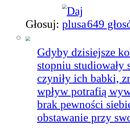
Głosuj:
649 głos
Gdyby dzisiejsze k
stopniu studiowały 
czyniły ich babki, 
wpływ potrafią wyw
brak pewności siebi
obstawanie przy sw