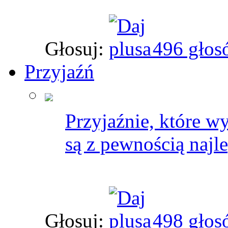
Głosuj:
496 głos
Przyjaźń
Przyjaźnie, które w
są z pewnością najle
Głosuj:
498 głos