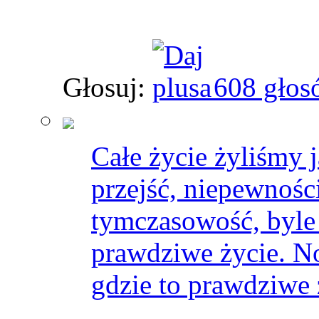
Głosuj:
608 głos
Całe życie żyliśmy 
przejść, niepewnośc
tymczasowość, byle d
prawdziwe życie. No
gdzie to prawdziwe 