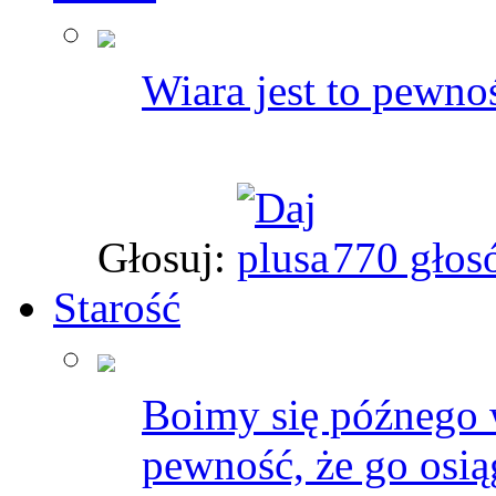
Wiara jest to pewn
Głosuj:
770 głos
Starość
Boimy się późnego 
pewność, że go osi