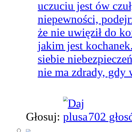
uczuciu jest ów czu
niepewności, podejr
że nie uwięził do k
jakim jest kochanek.
siebie niebezpiecze
nie ma zdrady, gdy 
Głosuj:
702 głos