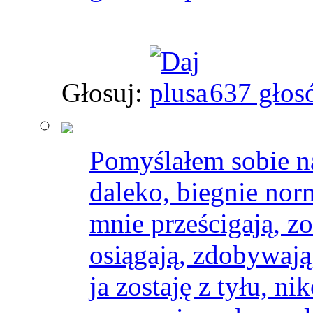
Głosuj:
637 głos
Pomyślałem sobie na
daleko, biegnie nor
mnie prześcigają, zo
osiągają, zdobywają,
ja zostaję z tyłu, n