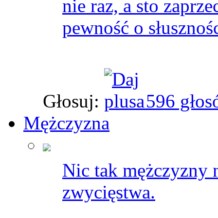
nie raz, a sto zaprz
pewność o słusznośc
Głosuj:
596 głos
Mężczyzna
Nic tak mężczyzny 
zwycięstwa.