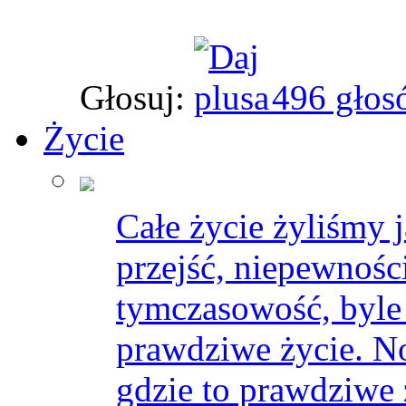
Głosuj:
496 głos
Życie
Całe życie żyliśmy 
przejść, niepewnośc
tymczasowość, byle d
prawdziwe życie. No
gdzie to prawdziwe 