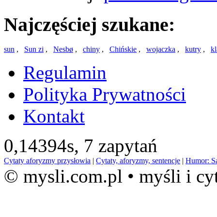
Najczęściej szukane:
sun
,
Sun zi
,
Nesbø
,
chiny
,
Chińskie
,
wojaczka
,
kutry
,
k
Regulamin
Polityka Prywatności
Kontakt
0,14394s,
7 zapytań
Cytaty aforyzmy przysłowia
|
Cytaty, aforyzmy, sentencje
|
Humor: S
© mysli.com.pl • myśli i cy