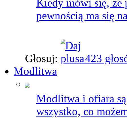
Kiedy mówi się, że p
pewnością ma się na
Głosuj:
423 głos
Modlitwa
Modlitwa i ofiara s
wszystko, co możem