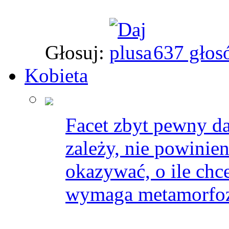
Głosuj:
637 głos
Kobieta
Facet zbyt pewny d
zależy, nie powinien
okazywać, o ile chc
wymaga metamorfoz