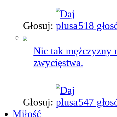
Głosuj:
518 głos
Nic tak mężczyzny n
zwycięstwa.
Głosuj:
547 głos
Miłość