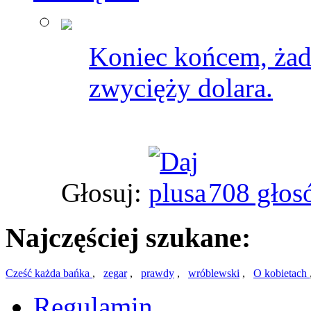
Koniec końcem, żad
zwycięży dolara.
Głosuj:
708 głos
Najczęściej szukane:
Cześć każda bańka
,
zegar
,
prawdy
,
wróblewski
,
O kobietach
Regulamin