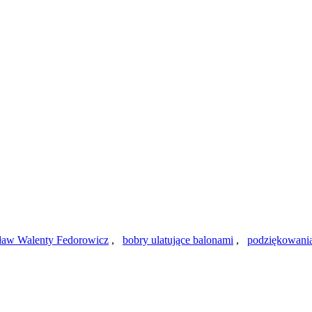
ław Walenty Fedorowicz
,
bobry ulatujące balonami
,
podziękowani