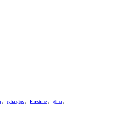
a
,
ryba gips
,
Firestone
,
glina
,