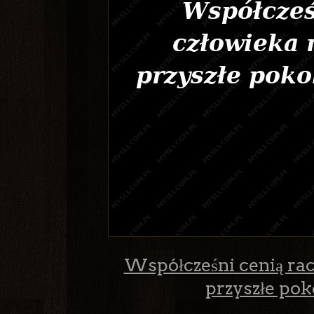
Współcześni cenią racz
przyszłe pok