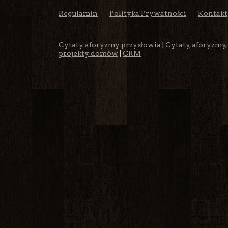
Regulamin
Polityka Prywatności
Kontakt
Cytaty aforyzmy przysłowia
|
Cytaty, aforyzmy,
projekty domów
|
CRM