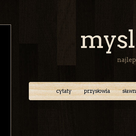
mysl
najlep
cytaty
przysłowia
sławn