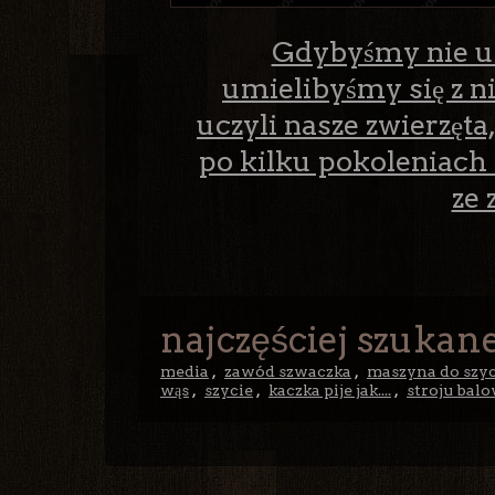
Gdybyśmy nie ucz
umielibyśmy się z 
uczyli nasze zwierzęta
po kilku pokoleniach
ze 
najczęściej szukane
media
,
zawód szwaczka
,
maszyna do szyc
wąs
,
szycie
,
kaczka pije jak....
,
stroju bal