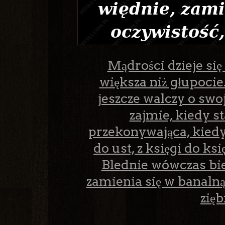
Mądrości dzieje si
większa niż głupocie
jeszcze walczy o swoj
zajmie, kiedy s
przekonywająca, kiedy
do ust, z księgi do ks
Blednie wówczas bie
zamienia się w banalną
zięb