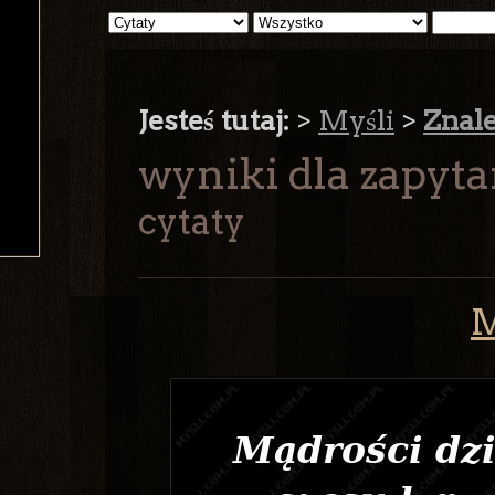
Jesteś tutaj:
>
Myśli
>
Znal
wyniki dla zapyta
cytaty
M