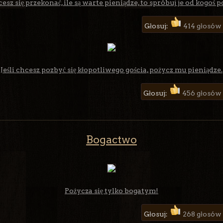
hcesz się przekonać, ile są warte pieniądze, to spróbuj je od kogoś p
Głosuj:
414 głosów
Jeśli chcesz pozbyć się kłopotliwego gościa, pożycz mu pieniądze.
Głosuj:
456 głosów
Bogactwo
Pożycza się tylko bogatym!
Głosuj:
268 głosów