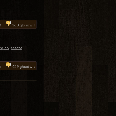
 ↑
360 głosów ↓
m, co jeszcze
 ↑
459 głosów ↓