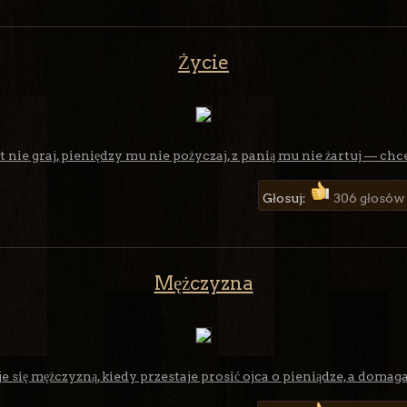
Życie
 nie graj, pieniędzy mu nie pożyczaj, z panią mu nie żartuj — chce
Głosuj:
306 głosów
Mężczyzna
e się mężczyzną, kiedy przestaje prosić ojca o pieniądze, a domaga