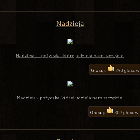
Nadzieja
Nadzieja — pożyczka, której udziela nam szczęście.
Głosuj:
293 głosów
Nadzieja - pożyczka, której udziela nam szczęście.
Głosuj:
307 głosów