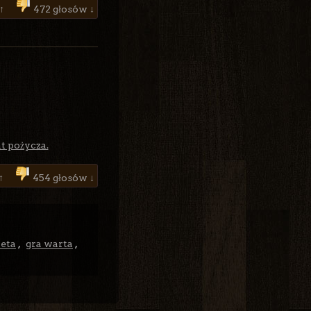
 ↑
472 głosów ↓
t pożycza.
 ↑
454 głosów ↓
beta
,
gra warta
,