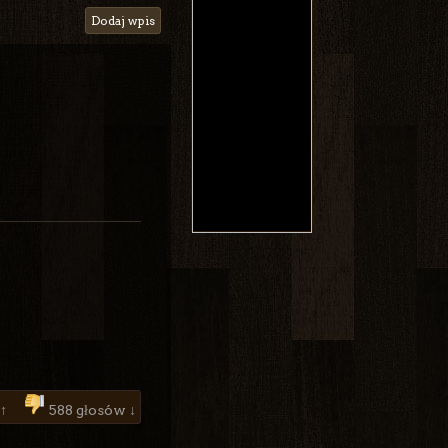
Dodaj wpis
 ↑
588 głosów ↓