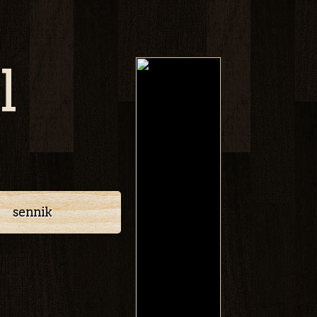
l
sennik