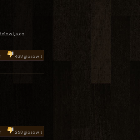
ielowi, a go
 ↑
438 głosów ↓
 ↑
268 głosów ↓