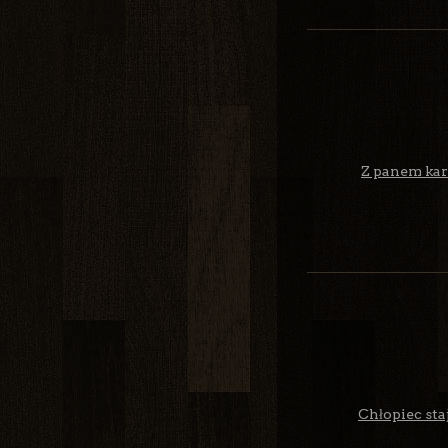
Z panem kart
Chłopiec staj