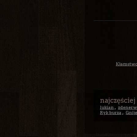
Kłamstwo 
najczęściej
lukian
,
zdenerwow.
Ryk burza
,
Gnij