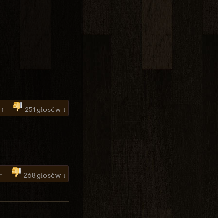
 ↑
251 głosów ↓
 ↑
268 głosów ↓