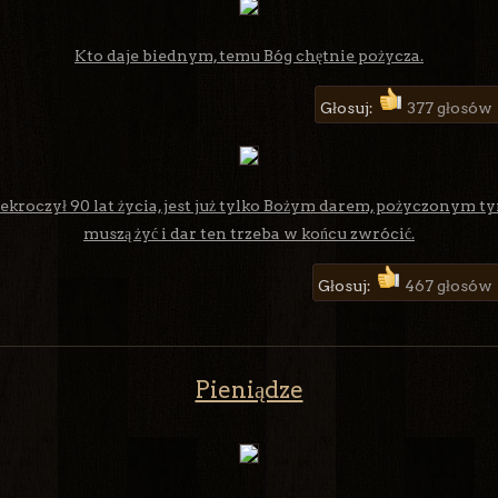
Kto daje biednym, temu Bóg chętnie pożycza.
Głosuj:
377 głosów
zekroczył 90 lat życia, jest już tylko Bożym darem, pożyczonym ty
muszą żyć i dar ten trzeba w końcu zwrócić.
Głosuj:
467 głosów
Pieniądze