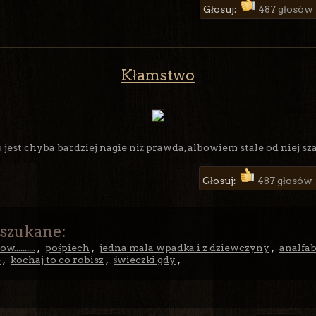
Głosuj:
487 głosów
Kłamstwo
jest chyba bardziej nagie niż prawda, albowiem stale od niej sza
Głosuj:
487 głosów
 szukane:
.........
,
pośpiech
,
jedna mala wpadka i z dziewczyny
,
analfa
e
,
kochaj to co robisz
,
świeczki gdy
,