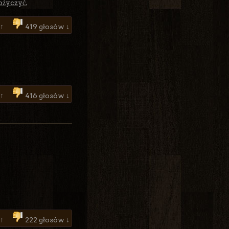
ożyczyć.
 ↑
419 głosów ↓
 ↑
416 głosów ↓
 ↑
222 głosów ↓