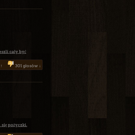
szli cały być
 ↑
301 głosów ↓
 się pożyczki.