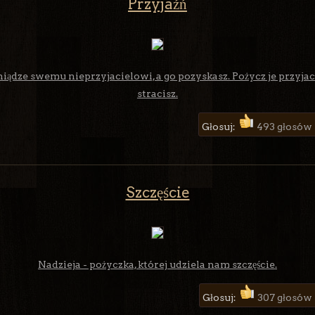
Przyjaźń
iądze swemu nieprzyjacielowi, a go pozyskasz. Pożycz je przyjac
stracisz.
Głosuj:
493 głosów
Szczęście
Nadzieja - pożyczka, której udziela nam szczęście.
Głosuj:
307 głosów