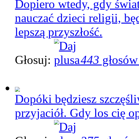
Dopiero wtedy, gdy świat
nauczać dzieci religii, b
lepszą przyszłość.
Głosuj:
443
głosów
Dopóki będziesz szczęśli
przyjaciół. Gdy los cię o