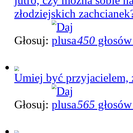
jutro, czy można sobie na
złodziejskich zachcianek
Głosuj:
450
głosów
Umiej być przyjacielem, z
Głosuj:
565
głosów