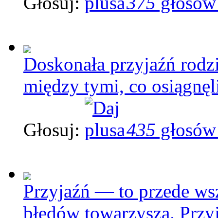
Głosuj:
375
głosów
Doskonała przyjaźń rodz
między tymi, co osiągnęl
Głosuj:
435
głosów
Przyjaźń — to przede wsz
błędów towarzysza. Przyj