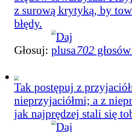
z surową krytyką, by to
błędy.
Głosuj:
702
głosów
Tak postępuj z przyjaciółm
nieprzyjaciółmi; a z niep
jak najprędzej stali się t