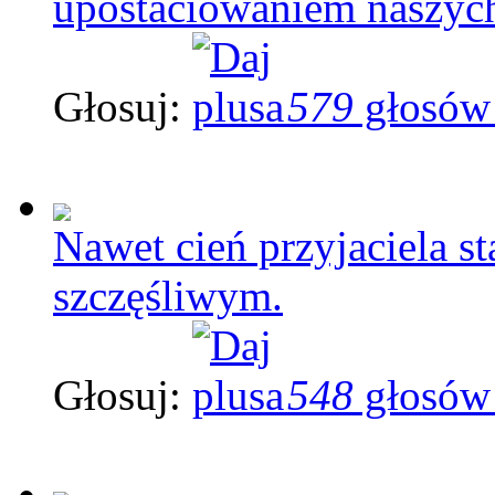
upostaciowaniem naszych
Głosuj:
579
głosów
Nawet cień przyjaciela s
szczęśliwym.
Głosuj:
548
głosów