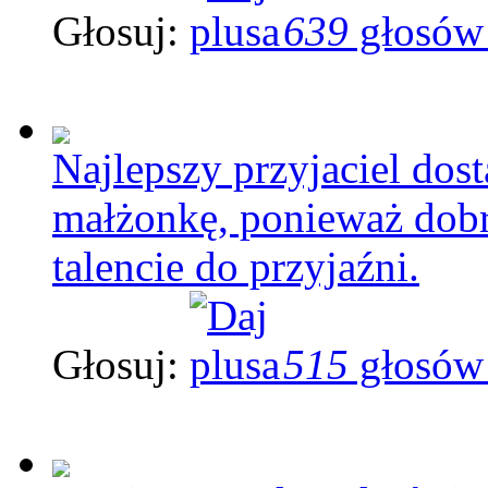
Głosuj:
639
głosów
Najlepszy przyjaciel dos
małżonkę, ponieważ dobr
talencie do przyjaźni.
Głosuj:
515
głosów