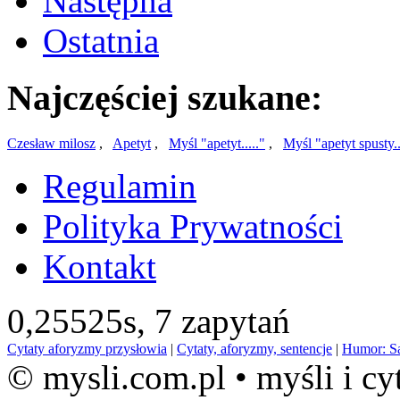
Następna
Ostatnia
Najczęściej szukane:
Czesław milosz
,
Apetyt
,
Myśl "apetyt....."
,
Myśl "apetyt spusty..
Regulamin
Polityka Prywatności
Kontakt
0,25525s,
7 zapytań
Cytaty aforyzmy przysłowia
|
Cytaty, aforyzmy, sentencje
|
Humor: S
© mysli.com.pl • myśli i cy