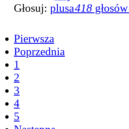
Głosuj:
418
głosów
Pierwsza
Poprzednia
1
2
3
4
5