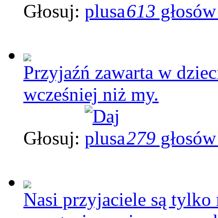
Głosuj:
613
głosów
Przyjaźń zawarta w dziec
wcześniej niż my.
Głosuj:
279
głosów
Nasi przyjaciele są tylk