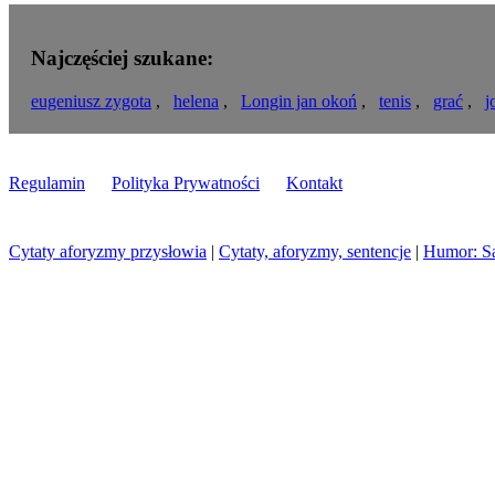
Najczęściej szukane:
eugeniusz zygota
,
helena
,
Longin jan okoń
,
tenis
,
grać
,
j
Regulamin
Polityka Prywatności
Kontakt
Cytaty aforyzmy przysłowia
|
Cytaty, aforyzmy, sentencje
|
Humor: S