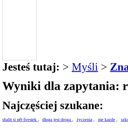
Jesteś tutaj:
>
Myśli
>
Zna
Wyniki dla zapytania: r
Najczęściej szukane:
sbalit si pět švestek
,
długa jest droga
,
życzenia
,
nie kazde
,
szk