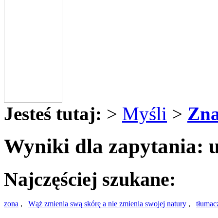
Jesteś tutaj:
>
Myśli
>
Zna
Wyniki dla zapytania: u
Najczęściej szukane:
zona
,
Wąż zmienia swą skórę a nie zmienia swojej natury
,
tłumac