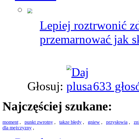
Lepiej roztrwonić zd
przemarnować jak s
Głosuj:
633 głos
Najczęściej szukane:
moment
,
punkt zwrotny
,
takze błędy
,
gniew
,
przysłowia
,
zn
dla mężczyzny
,