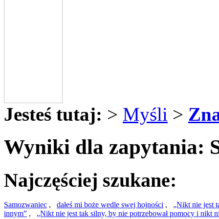
Jesteś tutaj:
>
Myśli
>
Zna
Wyniki dla zapytania: 
Najczęściej szukane:
Samozwaniec
,
dałeś mi boże wedle swej hojności
,
„Nikt nie jest 
innym”
,
„Nikt nie jest tak silny, by nie potrzebował pomocy i nikt 