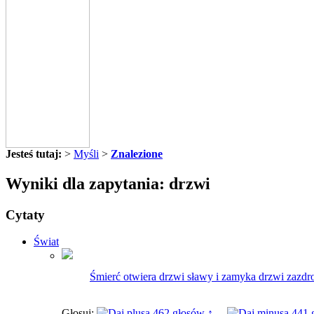
Jesteś tutaj:
>
Myśli
>
Znalezione
Wyniki dla zapytania: drzwi
Cytaty
Świat
Śmierć otwiera drzwi sławy i zamyka drzwi zazdro
Głosuj:
462 głosów ↑
441 