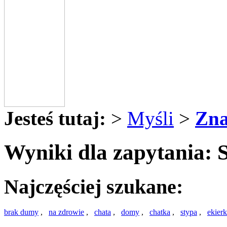
Jesteś tutaj:
>
Myśli
>
Zna
Wyniki dla zapytania:
Najczęściej szukane:
brak dumy
,
na zdrowie
,
chata
,
domy
,
chatka
,
stypa
,
ekier