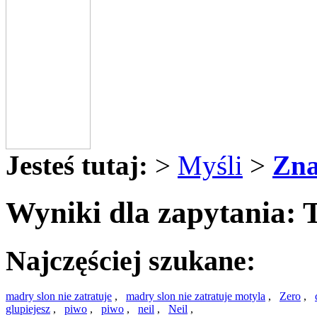
Jesteś tutaj:
>
Myśli
>
Zna
Wyniki dla zapytania: 
Najczęściej szukane:
madry slon nie zatratuje
,
madry slon nie zatratuje motyla
,
Zero
,
glupiejesz
,
piwo
,
piwo
,
neil
,
Neil
,