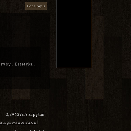
Dodaj wpis
ę ryby
,
Estetyka
,
0,29437s,
7 zapytań
alogowanie stron
|