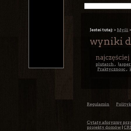
Jesteś tutaj:
>
Myśli
wyniki d
najczęściej
plutarch
,
Jasper
Praktycznosc
,
Regulamin
Polity
Cytaty aforyzmy prz
projekty domów
|
CR