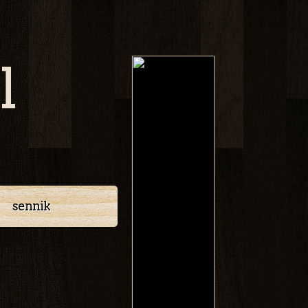
l
sennik