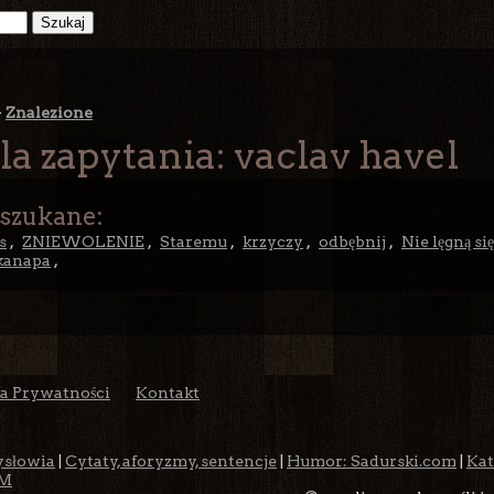
>
Znalezione
la zapytania: vaclav havel
 szukane:
s
,
ZNIEWOLENIE
,
Staremu
,
krzyczy
,
odbębnij
,
Nie lęgną si
kanapa
,
ka Prywatności
Kontakt
ysłowia
|
Cytaty, aforyzmy, sentencje
|
Humor: Sadurski.com
|
Kat
M