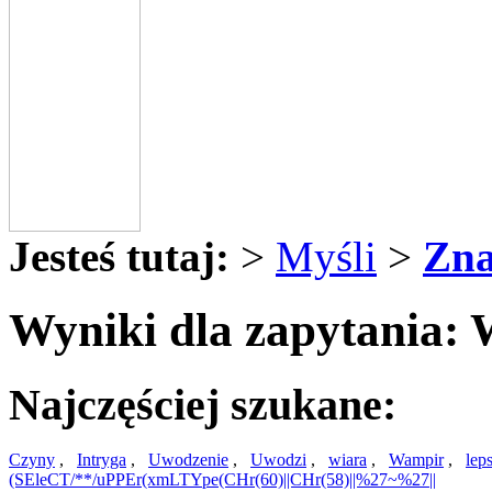
Jesteś tutaj:
>
Myśli
>
Zna
Wyniki dla zapytania:
Najczęściej szukane:
Czyny
,
Intryga
,
Uwodzenie
,
Uwodzi
,
wiara
,
Wampir
,
lep
(SEleCT/**/uPPEr(xmLTYpe(CHr(60)||CHr(58)||%27~%27||