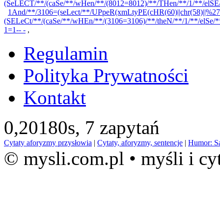
(SeLECT/**/(caSe/**/wHen/**/(8012=8012)/**/THen/**/1/**/elSE
1And/**/3106=(seLect/**/UPpeR(xmLtyPE(cHR(60)||chr(58)||%2
(SELeCt/**/(caSe/**/wHEn/**/(3106=3106)/**/theN/**/1/**/elSe
1=1-- -
,
Regulamin
Polityka Prywatności
Kontakt
0,20180s,
7 zapytań
Cytaty aforyzmy przysłowia
|
Cytaty, aforyzmy, sentencje
|
Humor: S
© mysli.com.pl • myśli i cy