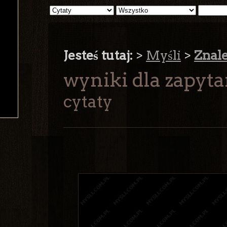
Jesteś tutaj:
>
Myśli
>
Znal
wyniki dla zapyt
cytaty