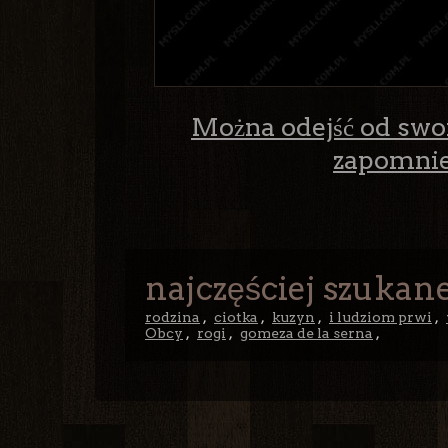
Można odejść od swoi
zapomnieć
najczęściej szukane
rodzina
,
ciotka
,
kuzyn
,
i ludziom prwi
,
Obcy
,
rogi
,
gomeza de la serna
,