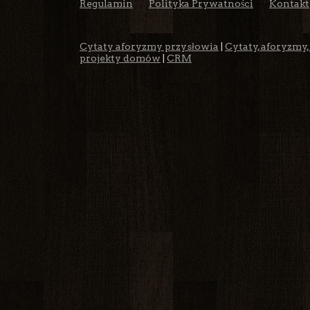
Regulamin
Polityka Prywatności
Kontakt
Cytaty aforyzmy przysłowia
|
Cytaty, aforyzmy,
projekty domów
|
CRM