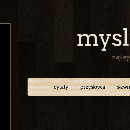
mysl
najlep
cytaty
przysłowia
sławn