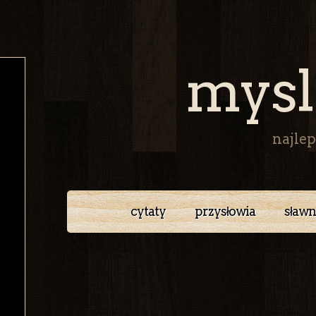
mysl
najlep
cytaty
przysłowia
sławn