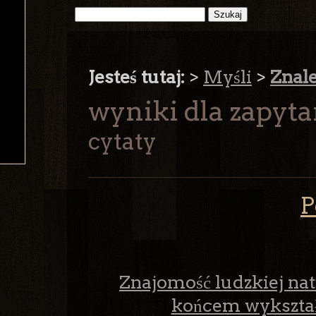
Jesteś tutaj:
>
Myśli
>
Znal
wyniki dla zapyt
cytaty
P
Znajomość ludzkiej na
końcem wykształ