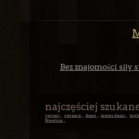
M
Bez znajomości siły s
najczęściej szukane
versac
,
versace
,
dean
,
james dean
,
tayl
Newton
,