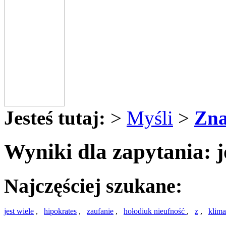
Jesteś tutaj:
>
Myśli
>
Zna
Wyniki dla zapytania: jó
Najczęściej szukane:
jest wiele
,
hipokrates
,
zaufanie
,
hołodiuk nieufność
,
z
,
klima