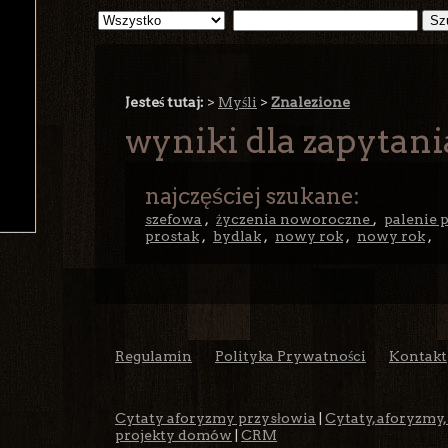
Jesteś tutaj:
>
Myśli
>
Znalezione
wyniki dla zapytani
najczęściej szukane:
szefowa
,
życzenia noworoczne
,
palenie 
prostak
,
bydlak
,
nowy rok
,
nowy rok
,
Regulamin
Polityka Prywatności
Kontakt
Cytaty aforyzmy przysłowia
|
Cytaty, aforyzmy,
projekty domów
|
CRM