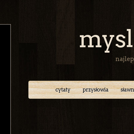
mysl
najlep
cytaty
przysłowia
sławn