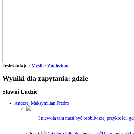
Jesteś tutaj:
>
Myśli
>
Znalezione
Wyniki dla zapytania: gdzie
Sławni Ludzie
Andrzej Maksymilian Fredro
I niewola tam musi być osobliwszej przykrości, gd
Głosuj:
596 głosów ↑
551 