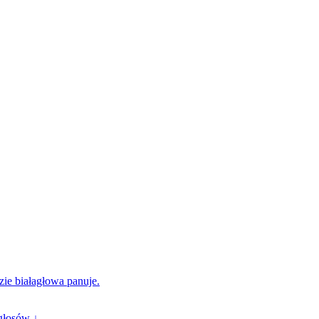
zie białagłowa panuje.
głosów ↓