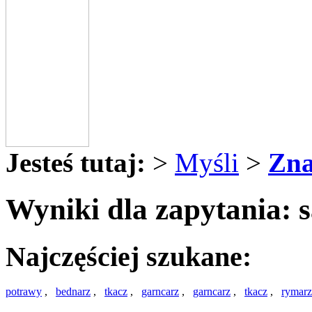
Jesteś tutaj:
>
Myśli
>
Zna
Wyniki dla zapytania: 
Najczęściej szukane:
potrawy
,
bednarz
,
tkacz
,
garncarz
,
garncarz
,
tkacz
,
rymarz