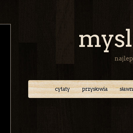
mysl
najlep
cytaty
przysłowia
sławn