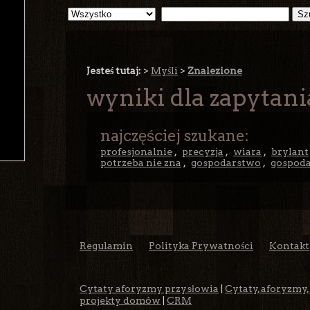
Jesteś tutaj:
>
Myśli
>
Znalezione
wyniki dla zapytani
najczęściej szukane:
profesjonalnie
,
precyzja
,
wiara
,
brylant
potrzeba nie zna
,
gospodarstwo
,
gospod
Regulamin
Polityka Prywatności
Kontakt
Cytaty aforyzmy przysłowia
|
Cytaty, aforyzmy,
projekty domów
|
CRM