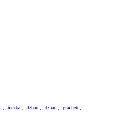
t
,
teczka
,
dzban
,
dzban
,
prachett
,