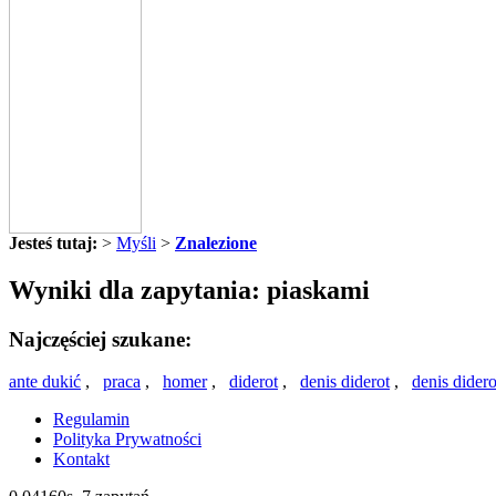
Jesteś tutaj:
>
Myśli
>
Znalezione
Wyniki dla zapytania: piaskami
Najczęściej szukane:
ante dukić
,
praca
,
homer
,
diderot
,
denis diderot
,
denis didero
Regulamin
Polityka Prywatności
Kontakt