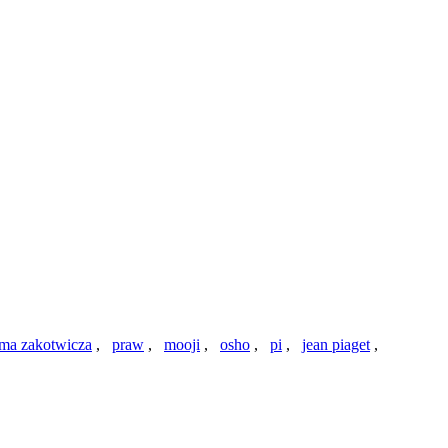
lma zakotwicza
,
praw
,
mooji
,
osho
,
pi
,
jean piaget
,