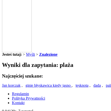
Jesteś tutaj:
>
Myśli
>
Znalezione
Wyniki dla zapytania: plaża
Najczęściej szukane:
Jan korczak
,
ginie błyskawica kiedy jasno
,
tęsknota
,
dada
,
pa
Regulamin
Polityka Prywatności
Kontakt