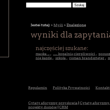
Jesteś tutaj:
>
Myśli
>
Znalezione
wyniki dla zapytani
najczęściej szukane:
maska ...
,
...... kopalnią cierpliwości
,
posus
nie kazde
,
szkoła
,
roman brandszteter
,
Regulamin
Polityka Prywatności
Kontakt
Cytaty aforyzmy przysłowia
|
Cytaty, aforyzmy,
projekty domów
|
CRM