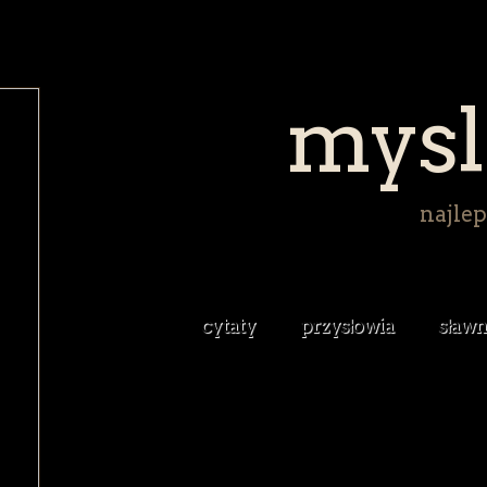
mysl
najlep
cytaty
przysłowia
sławn