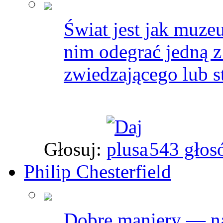
Świat jest jak muz
nim odegrać jedną z 
zwiedzającego lub s
Głosuj:
543 głos
Philip Chesterfield
Dobre maniery — na