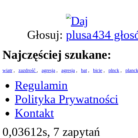
Głosuj:
434 głos
Najczęściej szukane:
wiatr
,
zazdrość
,
agresja
,
agresja
,
bat
,
bicie
,
plnck
,
planc
Regulamin
Polityka Prywatności
Kontakt
0,03612s,
7 zapytań