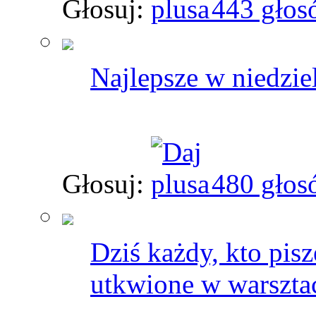
Głosuj:
443 głos
Najlepsze w niedziel
Głosuj:
480 głos
Dziś każdy, kto pisz
utkwione w warsztac