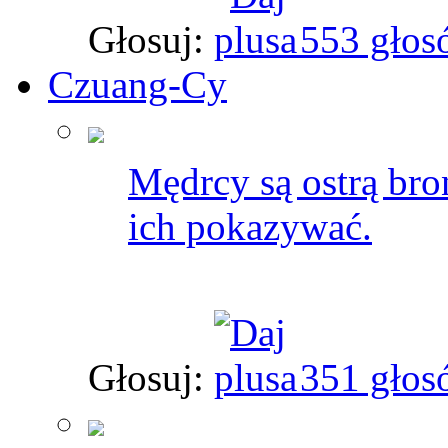
Głosuj:
553 głos
Czuang-Cy
Mędrcy są ostrą bron
ich pokazywać.
Głosuj:
351 głos