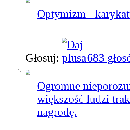
Optymizm - karykatu
Głosuj:
683 głos
Ogromne nieporozumi
większość ludzi trak
nagrodę.