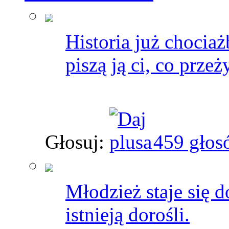
Historia już chociaż
piszą ją ci, co przeży
Głosuj:
459 głos
Młodzież staje się d
istnieją dorośli.