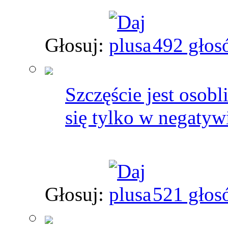
Głosuj:
492 głos
Szczęście jest osobl
się tylko w negatyw
Głosuj:
521 głos