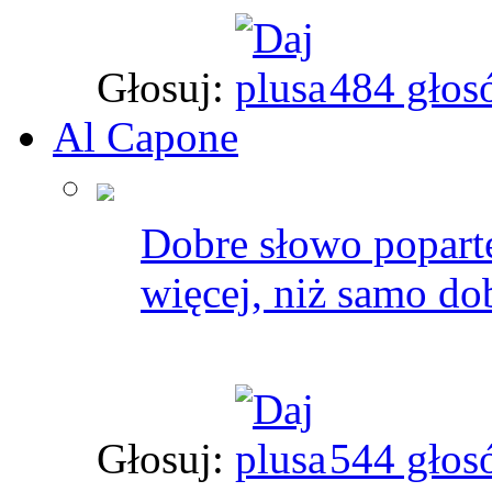
Głosuj:
484 głos
Al Capone
Dobre słowo popart
więcej, niż samo do
Głosuj:
544 głos