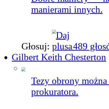
manierami innych.
Głosuj:
489 głos
Gilbert Keith Chesterton
Tezy obrony można n
prokuratora.