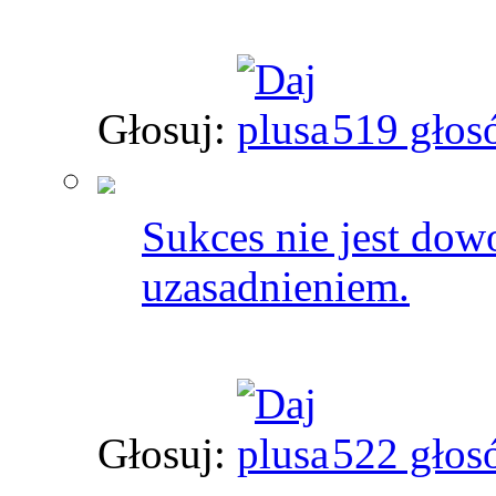
Głosuj:
519 głos
Sukces nie jest dow
uzasadnieniem.
Głosuj:
522 głos