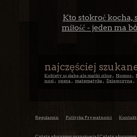
Kto stokroć kocha, s
miłość - jeden ma ból
najczęściej szukane
Kobiety są słabe, ale matki silne
,
Nomos
,
nosi
,
opera
,
matematyka
,
Dziewczyna
,
Regulamin
Polityka Prywatności
Kontakt
Cytaty aforyzmy przysłowia
|
Cytaty, aforyzmy,