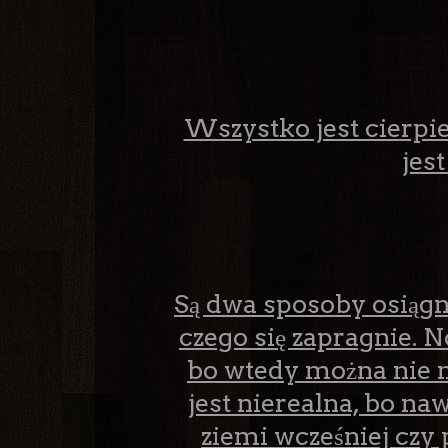
Wszystko jest cierpie
jes
Są dwa sposoby osiągni
czego się zapragnie. N
bo wtedy można nie m
jest nierealna, bo na
ziemi wcześniej czy 