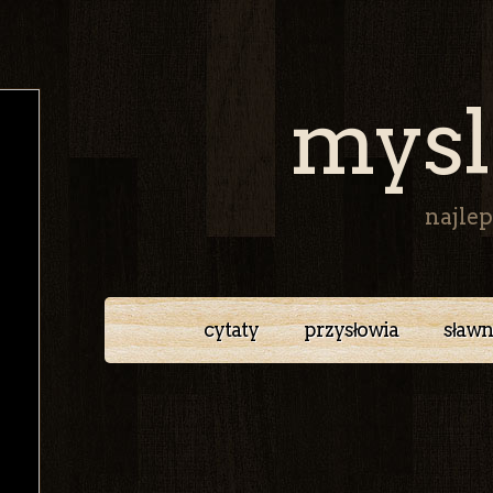
mysl
najlep
cytaty
przysłowia
sławn