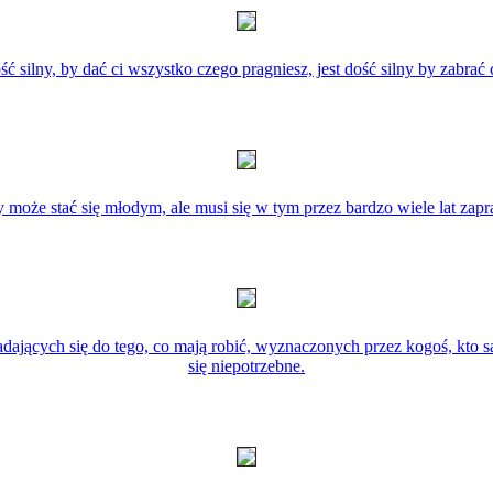
ść silny, by dać ci wszystko czego pragniesz, jest dość silny by zabrać
 może stać się młodym, ale musi się w tym przez bardzo wiele lat zapr
 nadających się do tego, co mają robić, wyznaczonych przez kogoś, kto
się niepotrzebne.