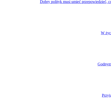
Dobry polityk musi umieć przepowiedzieć, co 
W życi
Godnym z
Przyj