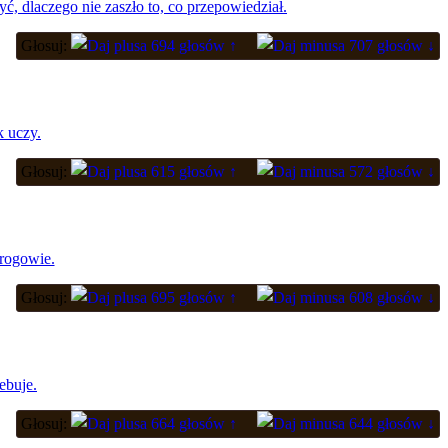
ć, dlaczego nie zaszło to, co przepowiedział.
Głosuj:
694 głosów ↑
707 głosów ↓
k uczy.
Głosuj:
615 głosów ↑
572 głosów ↓
wrogowie.
Głosuj:
695 głosów ↑
608 głosów ↓
ebuje.
Głosuj:
664 głosów ↑
644 głosów ↓