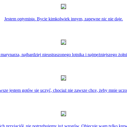
Jestem optymistą. Bycie kimkolwiek innym, zapewne nic nie daje.
 marynarza, najbardziej nieustraszonego lotnika i najmężniejszego żołni
wsze jestem gotów się uczyć, chociaż nie zawsze chcę, żeby mnie uczo
ich przyjaciół, nie potrzebujemy już wrogów. Obiecuje wam tylko krew, 