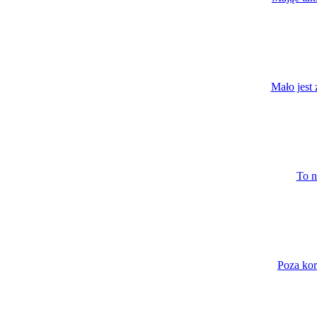
Mało jest 
To n
Poza kor