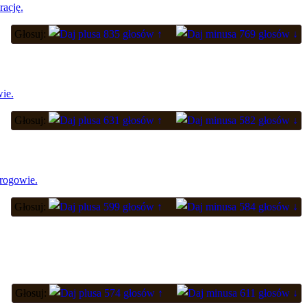
rację.
Głosuj:
835 głosów ↑
769 głosów ↓
ie.
Głosuj:
631 głosów ↑
582 głosów ↓
wrogowie.
Głosuj:
599 głosów ↑
584 głosów ↓
Głosuj:
574 głosów ↑
611 głosów ↓