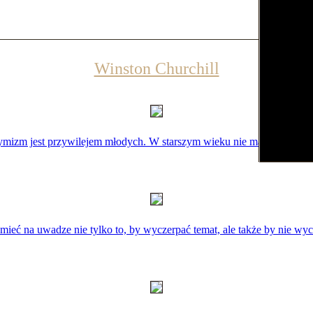
Winston Churchill
ymizm jest przywilejem młodych. W starszym wieku nie ma się na to cz
eć na uwadze nie tylko to, by wyczerpać temat, ale także by nie wyc