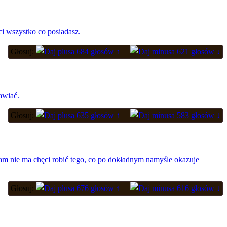
 ci wszystko co posiadasz.
Głosuj:
684 głosów ↑
621 głosów ↓
awiać.
Głosuj:
635 głosów ↑
583 głosów ↓
 sam nie ma chęci robić tego, co po dokładnym namyśle okazuje
Głosuj:
676 głosów ↑
616 głosów ↓