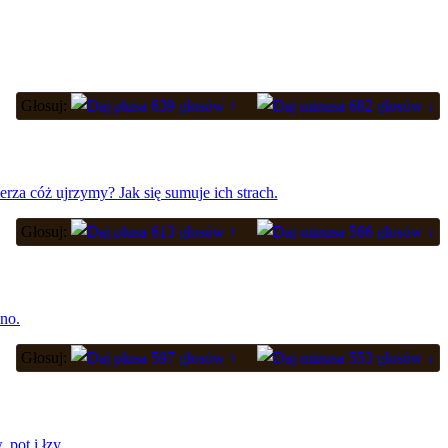
Głosuj:
639 głosów ↑
682 głosów ↓
erza cóż ujrzymy? Jak się sumuje ich strach.
Głosuj:
613 głosów ↑
566 głosów ↓
no.
Głosuj:
597 głosów ↑
553 głosów ↓
pot i łzy.