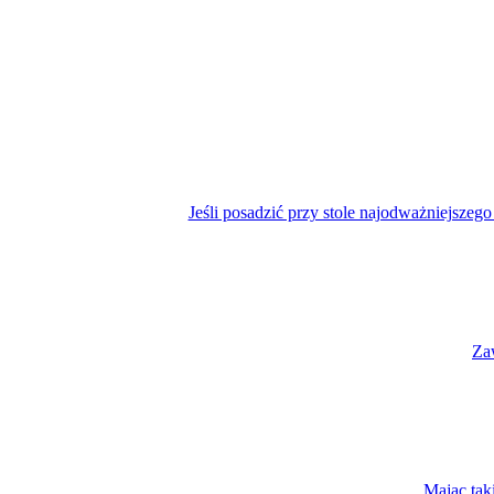
Jeśli posadzić przy stole najodważniejszego
Za
Mając tak