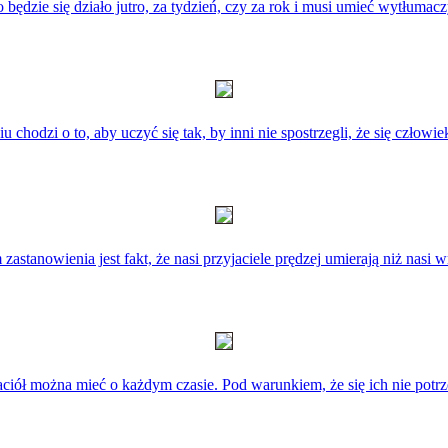
będzie się działo jutro, za tydzień, czy za rok i musi umieć wytłumaczy
u chodzi o to, aby uczyć się tak, by inni nie spostrzegli, że się człowie
astanowienia jest fakt, że nasi przyjaciele prędzej umierają niż nasi 
aciół można mieć o każdym czasie. Pod warunkiem, że się ich nie potrz