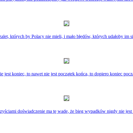
zalet, których by Polacy nie mieli, i mało błędów, których udałoby im s
ie jest koniec, to nawet nie jest początek końca, to dopiero koniec pocz
zyściami doświadczenie ma tę wadę, że bieg wypadków nigdy nie jest 