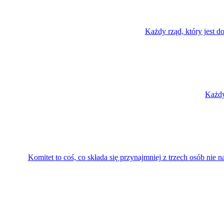
Każdy rząd, który jest do
Każdy
Komitet to coś, co składa się przynajmniej z trzech osób nie