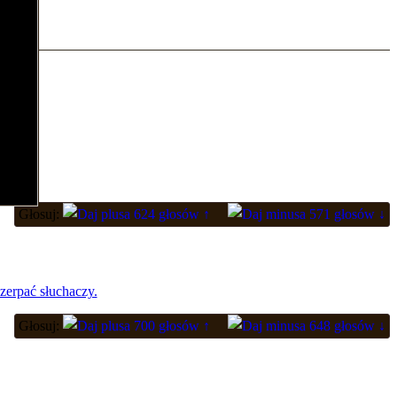
asu.
Głosuj:
624 głosów ↑
571 głosów ↓
zerpać słuchaczy.
Głosuj:
700 głosów ↑
648 głosów ↓