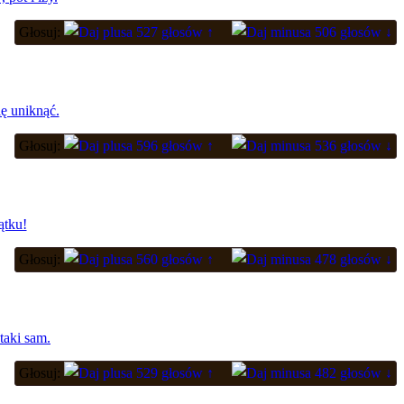
Głosuj:
527 głosów ↑
506 głosów ↓
ię uniknąć.
Głosuj:
596 głosów ↑
536 głosów ↓
ątku!
Głosuj:
560 głosów ↑
478 głosów ↓
taki sam.
Głosuj:
529 głosów ↑
482 głosów ↓