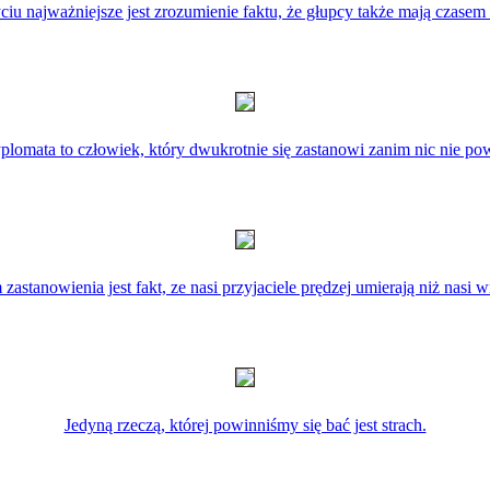
iu najważniejsze jest zrozumienie faktu, że głupcy także mają czasem 
plomata to człowiek, który dwukrotnie się zastanowi zanim nic nie pow
astanowienia jest fakt, ze nasi przyjaciele prędzej umierają niż nasi 
Jedyną rzeczą, której powinniśmy się bać jest strach.