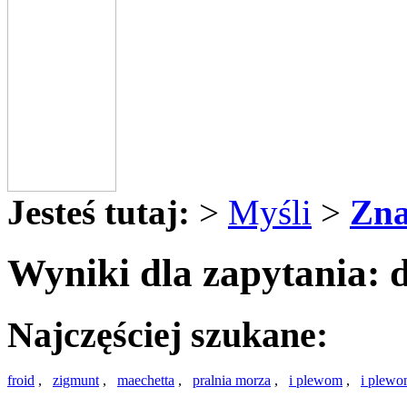
Jesteś tutaj:
>
Myśli
>
Zna
Wyniki dla zapytania: 
Najczęściej szukane:
froid
,
zigmunt
,
maechetta
,
pralnia morza
,
i plewom
,
i plewo