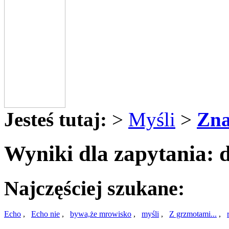
Jesteś tutaj:
>
Myśli
>
Zna
Wyniki dla zapytania: 
Najczęściej szukane:
Echo
,
Echo nie
,
bywa,że mrowisko
,
myśli
,
Z grzmotami...
,